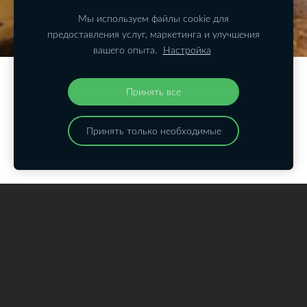
Мы используем файлы cookie для
предоставления услуг, маркетинга и улучшения
вашего опыта.
Настройка
Создайте свой веб-сайт или интернет-
Принять все
магазин с Mozello.
Быстро, просто, без программирования.
Принять только необходимые
Подробнее
Декорирование
Любой интерьер невозможен без декорирования. Для
меня очень важны любые мелочи и особенно
присутствие в интерьере традиционных природных
материалов. Камень, дерево, металл, керамика - все